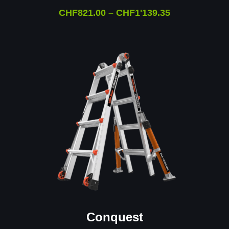
CHF
821.00
–
CHF
1'139.35
Conquest