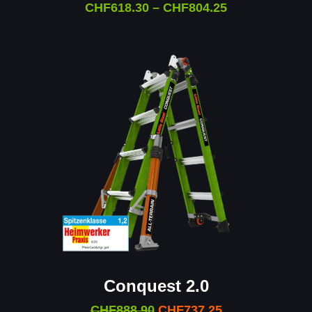
CHF
618.30
–
CHF
804.25
Conquest 2.0
CHF
888.90
CHF
737.25