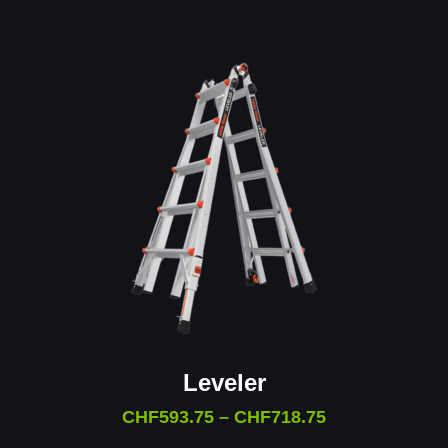
Leveler
CHF
593.75
–
CHF
718.75