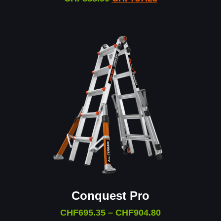
Conquest Pro
CHF
695.35
–
CHF
904.80