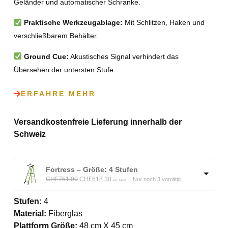
Geländer und automatischer Schranke.
Praktische Werkzeugablage:
Mit Schlitzen, Haken und
verschließbarem Behälter.
Ground Cue:
Akustisches Signal verhindert das
Übersehen der untersten Stufe.
ERFAHRE MEHR
Versandkostenfreie Lieferung innerhalb der
Schweiz
Fortress – Größe: 4 Stufen
CHF
751.90
CHF
618.30
Nur noch 3 vorrätig
inkl. MwSt.
Stufen:
4
Material:
Fiberglas
Plattform Größe:
48 cm X 45 cm