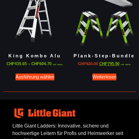
King Kombo Alu
Plank-Step-Bundle
CHF
435.65
–
CHF
604.70
CHF
920.00
CHF
795.90
inkl. MwSt.
inkl. MwSt.
Ausführung wählen
Weiterlesen
Little Giant Ladders: Innovative, sichere und
hochwertige Leitern für Profis und Heimwerker seit