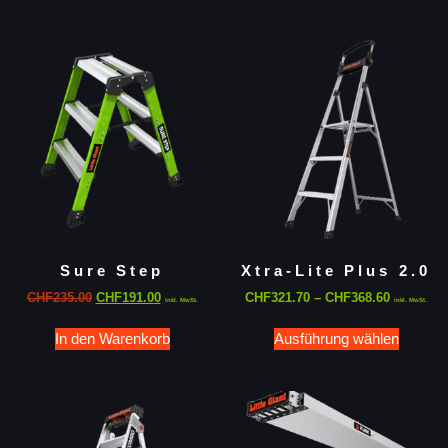
Sure Step
Xtra-Lite Plus 2.0
CHF
235.00
CHF
191.00
CHF
321.70
–
CHF
368.60
inkl. MwSt.
inkl. MwSt.
In den Warenkorb
Ausführung wählen