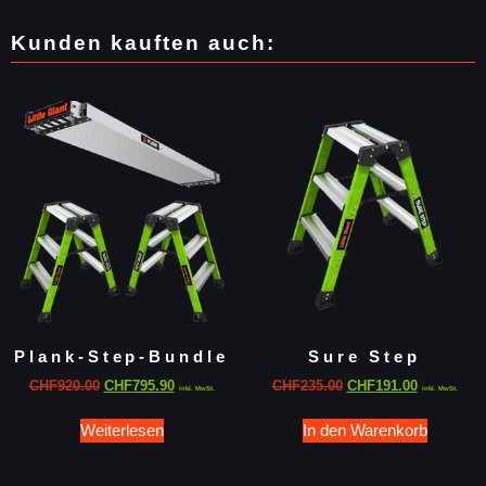
Kunden kauften auch:
Plank-Step-Bundle
Sure Step
CHF
920.00
CHF
795.90
CHF
235.00
CHF
191.00
inkl. MwSt.
inkl. MwSt.
Weiterlesen
In den Warenkorb