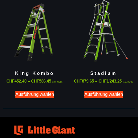
King Kombo
Stadium
CHF
452.40
–
CHF
586.45
CHF
879.65
–
CHF
1'243.25
inkl. MwSt.
inkl. MwSt.
Ausführung wählen
Ausführung wählen