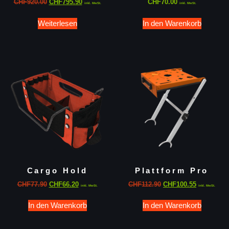
CHF
920.00
CHF
795.90
CHF
70.00
inkl. MwSt.
inkl. MwSt.
Weiterlesen
In den Warenkorb
Cargo Hold
Plattform Pro
CHF
77.90
CHF
66.20
CHF
112.90
CHF
100.55
inkl. MwSt.
inkl. MwSt.
In den Warenkorb
In den Warenkorb