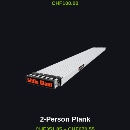
CHF
100.00
2-Person Plank
CHF
351.85
–
CHF
670.55